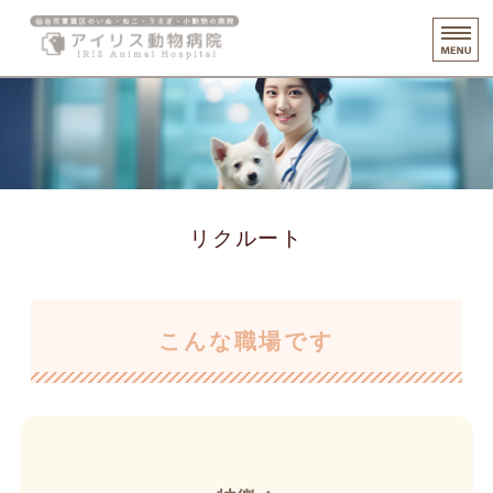
仙台市青
ホーム
診療・健診案内
スタッフ紹介
リクルート
施設案内
リクルート
こんな職場です