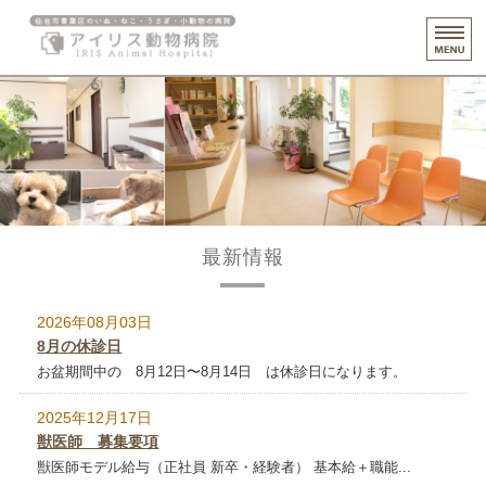
仙台市青
ホーム
診療・健診案内
スタッフ紹介
施設案内
最新情報
リクルート
2026年08月03日
8月の休診日
お盆期間中の 8月12日〜8月14日 は休診日になります。
2025年12月17日
獣医師 募集要項
獣医師モデル給与（正社員 新卒・経験者） 基本給＋職能...