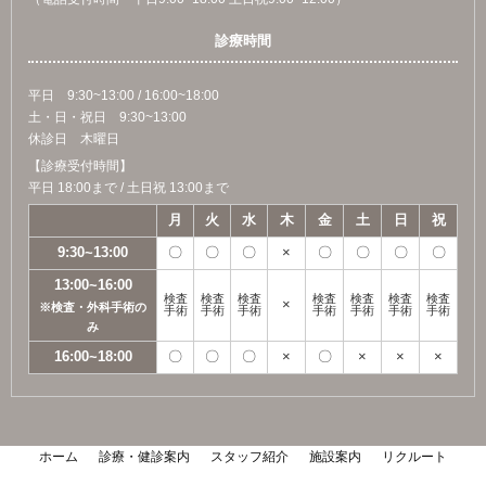
診療時間
平日 9:30~13:00 / 16:00~18:00
土・日・祝日 9:30~13:00
休診日 木曜日
【診療受付時間】
平日 18:00まで / 土日祝 13:00まで
月
火
水
木
金
土
日
祝
9:30~13:00
〇
〇
〇
×
〇
〇
〇
〇
13:00~16:00
検査
検査
検査
検査
検査
検査
検査
×
※検査・外科手術の
手術
手術
手術
手術
手術
手術
手術
み
16:00~18:00
〇
〇
〇
×
〇
×
×
×
ホーム
診療・健診案内
スタッフ紹介
施設案内
リクルート