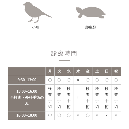
小鳥
爬虫類
診療時間
月
火
水
木
金
土
日
祝
9:30~13:00
〇
〇
〇
×
〇
〇
〇
〇
検
検
検
検
検
検
検
13:00~16:00
査
査
査
査
査
査
査
※検査・外科手術の
×
手
手
手
手
手
手
手
み
術
術
術
術
術
術
術
16:00~18:00
〇
〇
〇
×
〇
×
×
×