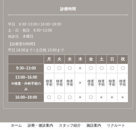
診療時間
平日 9:30~13:00 / 16:00~18:00
土・日・祝日 9:30~13:00
休診日 木曜日
【診療受付時間】
平日 18:00まで / 土日祝 13:00まで
月
火
水
木
金
土
日
祝
9:30~13:00
〇
〇
〇
×
〇
〇
〇
〇
13:00~16:00
検査
検査
検査
検査
検査
検査
検査
×
※検査・外科手術の
手術
手術
手術
手術
手術
手術
手術
み
16:00~18:00
〇
〇
〇
×
〇
×
×
×
ホーム
診療・健診案内
スタッフ紹介
施設案内
リクルート