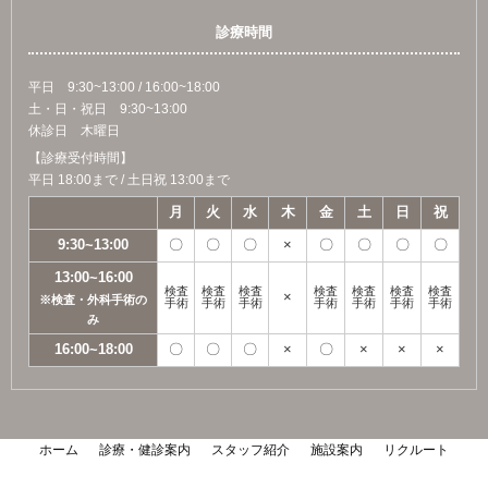
診療時間
平日 9:30~13:00 / 16:00~18:00
土・日・祝日 9:30~13:00
休診日 木曜日
【診療受付時間】
平日 18:00まで / 土日祝 13:00まで
月
火
水
木
金
土
日
祝
9:30~13:00
〇
〇
〇
×
〇
〇
〇
〇
13:00~16:00
検査
検査
検査
検査
検査
検査
検査
×
※検査・外科手術の
手術
手術
手術
手術
手術
手術
手術
み
16:00~18:00
〇
〇
〇
×
〇
×
×
×
ホーム
診療・健診案内
スタッフ紹介
施設案内
リクルート